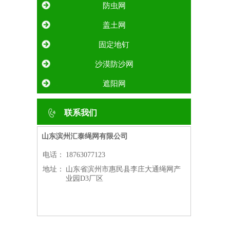
防虫网
盖土网
固定地钉
沙漠防沙网
遮阳网
联系我们
山东滨州汇泰绳网有限公司
电话：
18763077123
地址：
山东省滨州市惠民县李庄大通绳网产
业园D3厂区