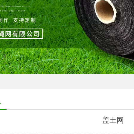
心
盖土网