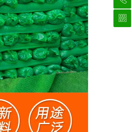
ꀥ
18763077123
微信二维码