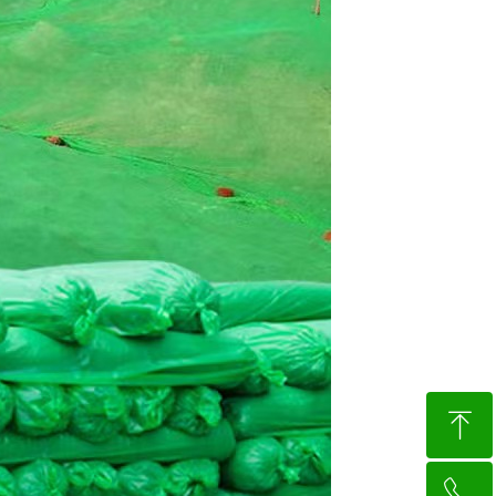
ꁸ
ꂅ
回到顶部